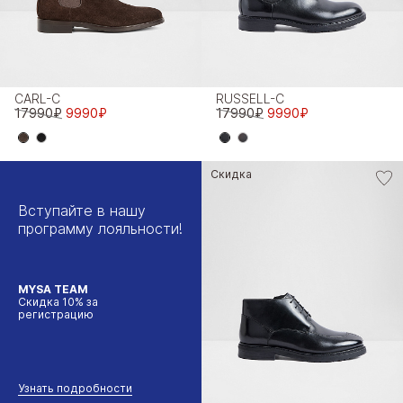
CARL-C
RUSSELL-C
17990₽
9990₽
17990₽
9990₽
Скидка
Вступайте в нашу
программу лояльности!
MYSA TEAM
Скидка 10% за
регистрацию
Узнать подробности