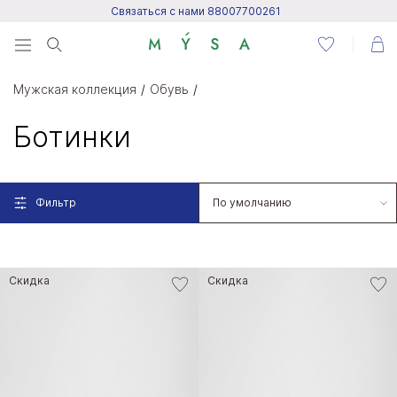
Связаться с нами 88007700261
Menu
Мужская коллекция
Обувь
Написать нам
Ботинки
Посетить центр поддержки
Фильтр
Написать в Telegram
Скидка
Скидка