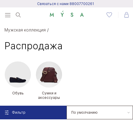
Связаться с нами 88007700261
Menu
Мужская коллекция
Написать нам
Распродажа
Посетить центр поддержки
Написать в Telegram
Обувь
Сумки и
аксессуары
Фильтр