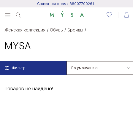
Связаться с нами 88007700261
Menu
Женская коллекция
Обувь
Бренды
Написать нам
MYSA
Посетить центр поддержки
Фильтр
Написать в Telegram
Товаров не найдено!