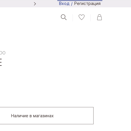
Регистрация
Вход
/
Следите за новостями в Tel
LDO
E
Наличие в магазинах