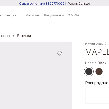
Связаться с нами 88007700261
Узнать больше
 коллекция
Магазины
Покупателям
О MYSA
ильоны
Ботинки
ренды
ботильоны A
MAPL
SA
DO
Цвет
Black
PRING
LL IT SPRING
Распродано