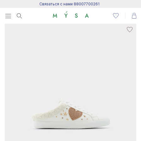
Связаться с нами 88007700261
Menu
Написать нам
Посетить центр поддержки
Написать в Telegram