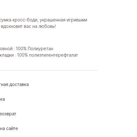
 сумка кросс-боди, украшенная игривыми
 вдохновит вас на любовь!
овной : 100% Полиуретан
кладки : 100% полиэтилентерефталат
тная доставка
ка
возврат
на сайте