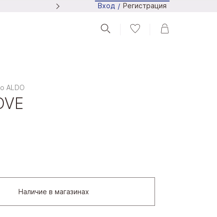
Регистрация
Вход
/
Следите за новостями в Tel
чо ALDO
OVE
Наличие в магазинах