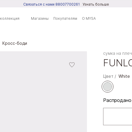
Связаться с нами 88007700261
Узнать больше
 коллекция
Магазины
Покупателям
О MYSA
Кросс-боди
ренды
сумка на пле
FUNL
SA
DO
Цвет
White
PRING
LL IT SPRING
Распродано