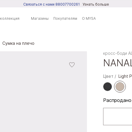
Связаться с нами 88007700261
Узнать больше
 коллекция
Магазины
Покупателям
О MYSA
Сумка на плечо
ренды
кросс-боди 
NANA
SA
DO
Цвет
Light P
PRING
LL IT SPRING
Распродано