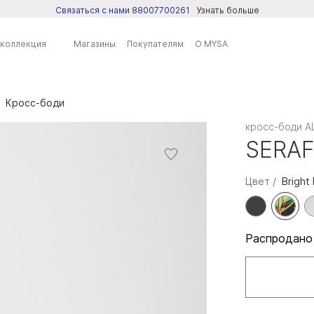
Связаться с нами 88007700261
Узнать больше
 коллекция
Магазины
Покупателям
О MYSA
Кросс-боди
ренды
кросс-боди 
SERAF
SA
DO
Цвет
Bright 
PRING
LL IT SPRING
Распродано