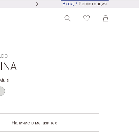
Регистрация
Вход
/
Следите за новостями в Tel
ALDO
INA
Multi
Наличие в магазинах