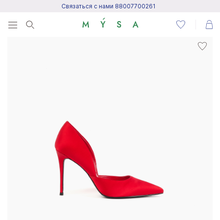
Связаться с нами 88007700261
Menu
Написать нам
Посетить центр поддержки
Написать в Telegram