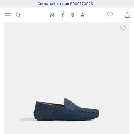
Связаться с нами 88007700261
Menu
Написать нам
Посетить центр поддержки
Написать в Telegram