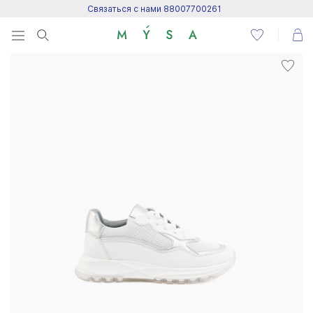
Связаться с нами 88007700261
Menu
Написать нам
Посетить центр поддержки
Написать в Telegram