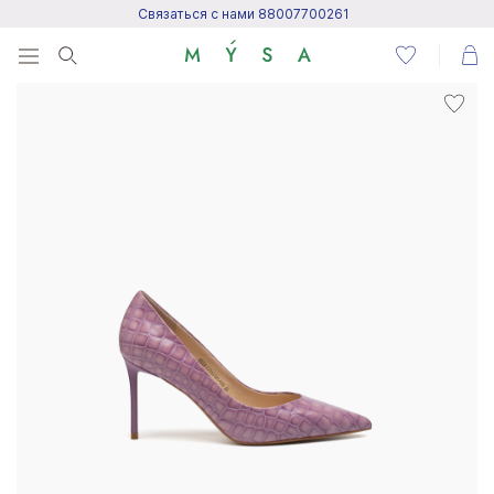
Связаться с нами 88007700261
Menu
Написать нам
Посетить центр поддержки
Написать в Telegram