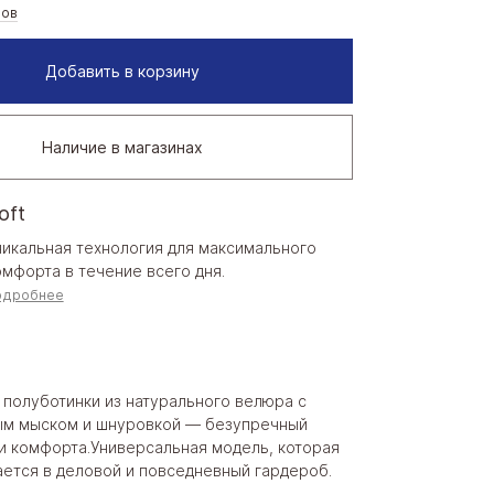
ров
Добавить в корзину
Наличие в магазинах
oft
никальная технология для максимального
омфорта в течение всего дня.
одробнее
 полуботинки из натурального велюра с
м мыском и шнуровкой — безупречный
 и комфорта.Универсальная модель, которая
ается в деловой и повседневный гардероб.