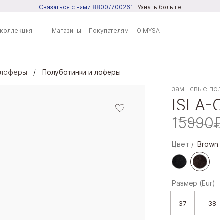
Связаться с нами 88007700261
Узнать больше
 коллекция
Магазины
Покупателям
О MYSA
 лоферы
Полуботинки и лоферы
ренды
замшевые по
ISLA-
SA
15990
DO
PRING
LL IT SPRING
Цвет
Brown
Размер (Eur)
37
38