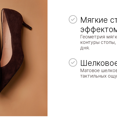
Мягкие с
эффекто
Геометрия мягк
контуры стопы,
дня.
Шелковое
Матовое шелков
тактильных ощу