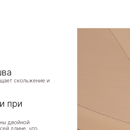
шва
щает скольжение и
и при
ены двойной
сей длине, что