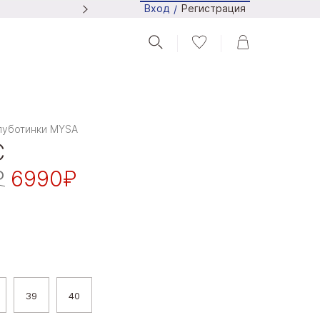
Регистрация
Вход
/
Следите за новостями в Tel
луботинки MYSA
C
₽
6990₽
39
40