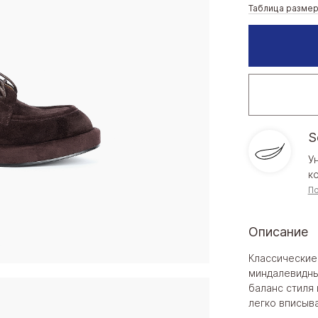
Таблица разме
S
У
к
П
Описание
Классические
миндалевидны
баланс стиля
легко вписыв