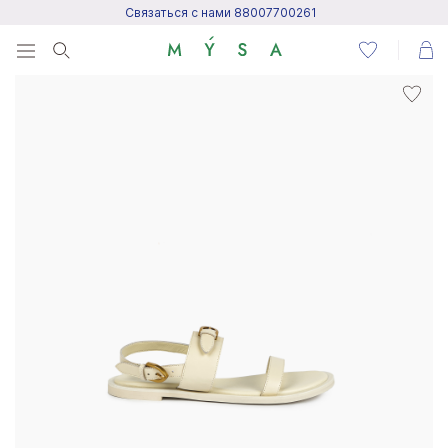
Связаться с нами 88007700261
Menu
Написать нам
Посетить центр поддержки
Написать в Telegram