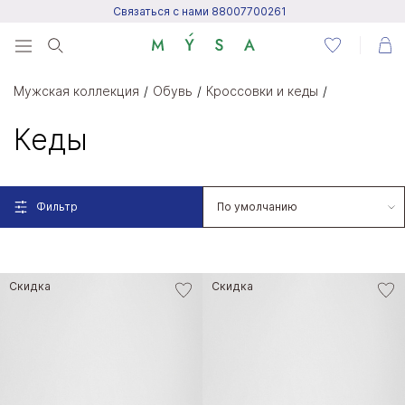
Связаться с нами 88007700261
Menu
Мужская коллекция
Обувь
Кроссовки и кеды
Написать нам
Кеды
Посетить центр поддержки
Фильтр
Написать в Telegram
Скидка
Скидка